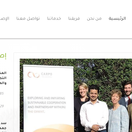
الرئيسية
من نحن
فريقنا
خدماتنا
تواصل معنا
الإصد
إص
المن
التج
والم
85 مشاهد
129 التح
سد ا
جمعي