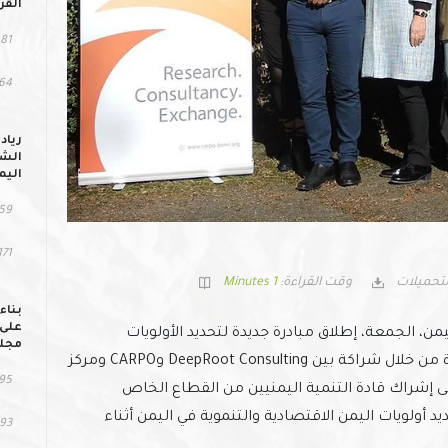
القر
81 مشاهد
64 التحمي
رياد
الشب
اليم
59 مشاهد
171 التحم
تحميلات
وقت القراءة:
1 Minutes
بناء
على 
يمن، الجمعة، إطلاق مبادرة جديدة لتحديد الأولويات
مجلس
الاقتصادية والتنموية في اليمن. يتم تنفيذ المبادرة من خلال شراكة بين DeepRoot Consulting وCARPO ومركز
95 مشاهد
استراتيجية (SCSS). ويهدف إلى إشراك قادة التنمية اليمنيين من القطاع الخاص
د أولويات اليمن الاقتصادية والتنموية في اليمن أثناء
93 التحمي