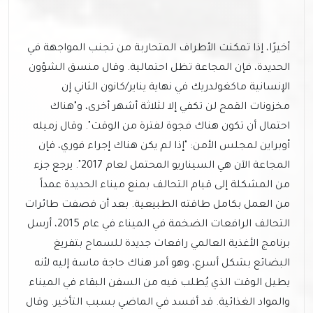
أخيرًا، إذا تمكنت الأطراف المتحاربة من تجنب المواجهة في
الحديدة، فإن المجاعة تظل احتمالية. وقال منسق الشؤون
الإنسانية ماكغولدريك في نهاية يناير/كانون الثاني إن
مخزونات القمح لن تكفي إلا لثلاثة أشهر أخرى، و"هناك
احتمال أن تكون هناك فجوة لفترة من الوقت". وقال زميله
أوبراين لمجلس الأمن: "إذا لم يكن هناك إجراء فوري، فإن
المجاعة الآن هي السيناريو المحتمل لعام 2017". يرجع جزء
من المشكلة إلى قيام التحالف بمنع ميناء الحديدة عمداً
من العمل بكامل طاقته الطبيعية. بعد أن قصفت طائرات
التحالف الرافعات الضخمة في الميناء في عام 2015، أرسل
برنامج الأغذية العالمي رافعات جديدة للسماح بتفريغ
البضائع بشكل أسرع، وهو أمر هناك حاجة ماسة إليه لأنه
يطيل الوقت الذي يُطلب فيه من السفن البقاء في الميناء
والمواد الغذائية. قد أفسد في الماضي بسبب التأخير. وقال