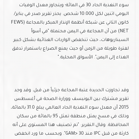
سوء التغذية الحاد 30 في المائة؛ ويتجاوز معدل الوفيات
اليومي اثنين لكل 10.000 شخص. يحذر تقرير صدر في يناير/
كانون الثاني عن شبكة أنظمة الإنذار المبكر بالمجاعة (FEWS
NET) من أن المجاعة في اليمن محتملة "في أسوأ
السيناريوهات، حيث تنخفض الواردات الغذائية بشكل كبير
لفترة طويلة من الزمن أو حيث يمنع الصراع باستمرار تدفق
الغذاء إلى اليمن". الأسواق المحلية."
وقد تجاوزت الحديدة عتبة المجاعة جزئياً من قبل. وقد وجد
تقرير مشترك بين اليونيسف ووزارة الصحة في أغسطس
2015 أن معدل سوء التغذية الحاد العالمي يبلغ 31.0 بالمائة،
وذلك في مسح يمثل منطقة تمثل 95 بالمائة من سكان
المحافظة. وقال التقرير: "تم تصنيف هذا المستوى على أنه
كارثة من قبل IPC منذ GAM> 30". وبحسب ما ورد انخفض