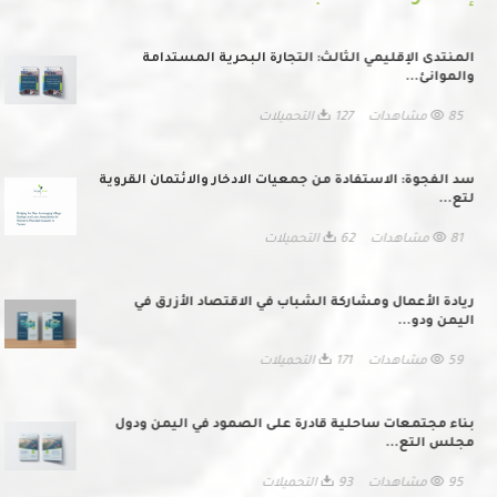
المنتدى الإقليمي الثالث: التجارة البحرية المستدامة
والموانئ...
85 مشاهدات
127 التحميلات
سد الفجوة: الاستفادة من جمعيات الادخار والائتمان القروية
لتع...
81 مشاهدات
62 التحميلات
ريادة الأعمال ومشاركة الشباب في الاقتصاد الأزرق في
اليمن ودو...
59 مشاهدات
171 التحميلات
بناء مجتمعات ساحلية قادرة على الصمود في اليمن ودول
مجلس التع...
95 مشاهدات
93 التحميلات