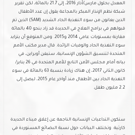
المعدل بحلول مارس/آذار 2016، إلى 21.7 بالمائة، لكن تقرير
شبكة نظم الإنذار المبكر بالمجاعة يقول إن عدد الأطفال
الذين يعانون من سوء التغذية الحاد الشديد (SAM) الذين تم
قبولهم في برامج العلاج في الحديدة قد زاد بنحو 40 بالمائة
مقارنة بمستويات عامي 2014 و2015. ومن المتوقع أن يتزايد
سوء التغذية الحاد والوفيات الزائدة. قال مدير مكتب الأمم
المتحدة لتنسيق الشؤون الإنسانية، ستيفن أوبراين، في
بيانه أمام مجلس الأمن التابع للأمم المتحدة في 26 يناير/
كانون الثاني 2017، إن هناك زيادة بنسبة 63 بالمائة في سوء
التغذية الحاد بين الأطفال منذ أواخر عام 2015، ليصل إلى
2.2 مليون طفل.
ستكون التداعيات الإنسانية الناجمة عن إغلاق ميناء الحديدة
كارثية. وتختلف البيانات حول نسبة البضائع المستوردة في