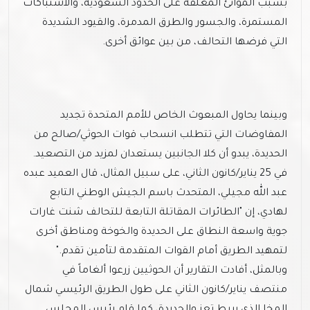
بسبب الموانئ المغلقة على الحدود السعودية، والاشتباكات
المستمرة، والجسور والطرق المدمرة، والقيود الشديدة
التي فرضها التحالف، من بين عوائق أخرى.
وبينما يحاول المبعوث الخاص للأمم المتحدة تجديد
المفاوضات التي تتطلب انسحاب قوات الحوثي/صالح من
الحديدة، يبدو أن كلا الجانبين يستعدان لمزيد من التصعيد.
في 25 يناير/كانون الثاني، على سبيل المثال، قال العميد عبده
عبد الله مجيلي، المتحدث باسم الجيش الوطني التابع
لهادي، إن "الطائرات المقاتلة التابعة للتحالف شنت غارات
جوية واسعة النطاق على الحديدة والخوخة ومناطق أخرى
لتمهيد الطريق أمام القوات المتقدمة لتأمين تقدم."
وبالمثل، أفادت التقارير أن الحوثيين زرعوا ألغاماً في
منتصف يناير/كانون الثاني على طول الطريق الرئيسي شمال
المخا الذي يربط تعز والحديدة، كما قام رئيس المجلس