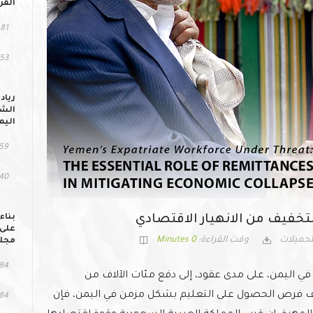
القر
81 مشاهد
53 التحمي
رياد
الشب
اليم
59 مشاهد
140 التح
بناء
لتخفيف من الانهيار الاقتصادي
على 
تحميلات
وقت القراءة:
0 Minutes
مجلس
94 مشاهد
 اليمن، على مدى عقود، إلى دفع مئات الآلاف من
عف فرص الحصول على التعليم بشكل مزمن في اليمن، فإن
84 التحمي