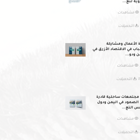
وية لتع...
ات
لات
ة الأعمال ومشاركة
اب في الاقتصاد الأزرق في
ن ودو...
ات
ميلات
 مجتمعات ساحلية قادرة
الصمود في اليمن ودول
 التع...
ات
لات