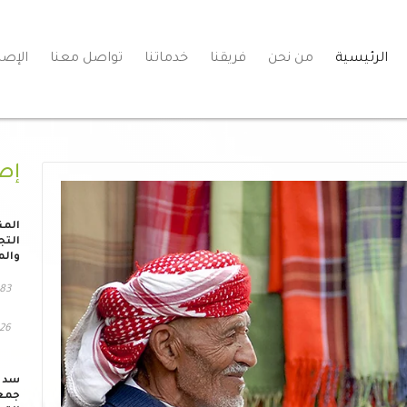
الرئيسية
من نحن
فريقنا
خدماتنا
تواصل معنا
الإصد
إص
المن
التج
والم
83 مشاهد
126 التح
سد ا
جمعي