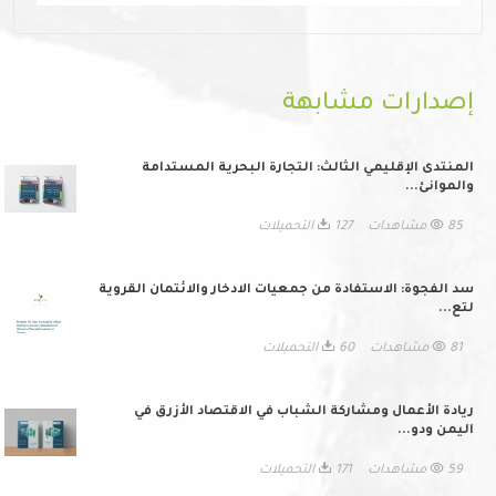
إصدارات مشابهة
المنتدى الإقليمي الثالث: التجارة البحرية المستدامة
والموانئ...
85 مشاهدات
127 التحميلات
سد الفجوة: الاستفادة من جمعيات الادخار والائتمان القروية
لتع...
81 مشاهدات
60 التحميلات
ريادة الأعمال ومشاركة الشباب في الاقتصاد الأزرق في
اليمن ودو...
59 مشاهدات
171 التحميلات