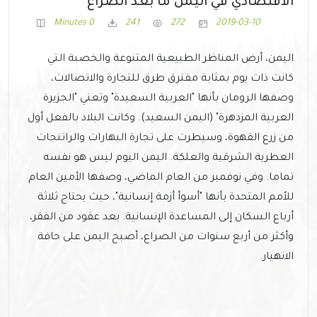
الاقتصادي في اليمن ما بعد الصراع
0 Minutes
241
272
2019-03-10
اليمن، أرض المناظر الطبيعية المتنوعة والخصبة التي
كانت ذات يوم بمثابة مفترق طرق للتجارة والاتصالات،
وصفها الرومان بأنها "العربية السعيدة" وتعني "الجزيرة
العربية المزدهرة" (اليمن السعيد). وكانت البلاد بالفعل أول
من زرع القهوة، وسيطرت على تجارة البهارات والراتنجات
العطرية الشرقية والعلكة. اليمن اليوم ليس هو نفسه
تماما. وفي نوفمبر من العام الماضي، وصفها الأمين العام
للأمم المتحدة بأنها "أسوأ أزمة إنسانية"، حيث يحتاج ثلاثة
أرباع السكان إلى المساعدة الإنسانية. بعد عقود من الفقر،
وأكثر من أربع سنوات من الصراع، أصبح اليمن على حافة
الانهيار.