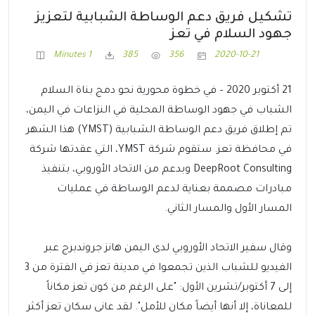
تشكيل فريق دعم الوساطة الشبابية لتعزيز
جهود السلام في تعز
1 Minutes
385
356
2020-10-21
21 أكتوبر 2020 – في خطوة محورية نحو دمج بناة السلام
الشباب في جهود الوساطة المحلية في النزاعات في اليمن،
تم إطلاق فريق دعم الوساطة الشبابية (YMST) هذا الشهر
في محافظة تعز. ستقوم شركة YMST، التي عقدتها شركة
DeepRoot Consulting وبدعم من الاتحاد الأوروبي، بتنفيذ
مبادرات مصممة بعناية لدعم الوساطة في عمليات
المسار الأول والمسار الثاني.
وقال سفير الاتحاد الأوروبي لدى اليمن هانز جروندبرج عبر
الفيديو للشباب الذين تجمعوا في مدينة تعز في الفترة من 3
إلى 7 أكتوبر/تشرين الأول: "على الرغم من كون تعز مكاناً
للمعاناة، إلا أنها أيضاً مكان للأمل". لقد عانى سكان تعز أكثر