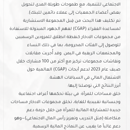
الاجتماعي للتنمية، مع طموحات طويلة المدى لتحويل
بعض أعضاء الجمعيات إلى عملاء دائمين للبنك).
تم تكليف هذا البحث من قِبل المجموعة الاستشارية
لمساعدة الفقراء (CGAP) لفهم الجهود المبذولة للاستفادة
من مجموعات الادخار كنقطة انطلاق للمزودين الرسميين
للوصول إلى الفئات المحرومة، بما في ذلك النساء
والمجتمعات الريفية في اليمن. وقد أُجريت مقابلات
ونقاشات مجموعات تركيز مع أكثر من 100 مشارك خلال
صيف عام 2023 لدعم أبحاث (CGAP) العالمية حول
الاشتمال المالي في السياقات الهشة.
أبرز النتائج التي توصلنا إليها:
خلق مساحات للمرأة: في بيئة تحكمها أعراف اجتماعية
وجنسانية تقييدية للغاية، تخلق مجموعات الادخار مساحات
جديدة للمشاركة المالية للمرأة من خلال حزمة دعم
متكاملة (مثل التدريب وتعزيز رأس المال الاجتماعي)—وهو
دعم غالباً ما يغيب عن النماذج المالية الرسمية.