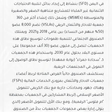
في اليمن (SFD) بنشاط إلى إيجاد بدائل لتلبية الاحتياجات
الائتمانية غير الملباة للمشاريع متناهية الصغر والصغيرة
والمتوسطة (MSMEs)؛ وشمل ذلك إنشاء أكثر من 360
جمعية للادخار والائتمان الريفي (VSLAs) تضم 8,000 عضو
(50% منهم من النساء) بين عامي 2018 و2021. ويمتلك
الصندوق الاجتماعي للتنمية طموحات لتوسيع نطاق هذه
الجمعيات لتصل إلى مليون عضو (30 ألف مجموعة) على
مستوى البلاد بحلول عام 2030، واستخدام هذه الجمعيات
كـ "سجادة حمراء" (بوابة ممهدة) لتوسيع نطاق الوصول إلى
التمويل في المجتمعات الريفية.
يستكشف الصندوق حالياً الفرص المتاحة لربط أعضاء
جمعيات الادخار والائتمان بمزودي الخدمات المالية (FSPs).
وهناك جهود ومحادثات جارية مع بنك الكريمي للتمويل
الأصغر الإسلامي (لربط المشاركين في الجمعيات بمحفظة
"ام فلوس" الرقمية)، ومع بنك الأزل للتمويل الأصغر (الذي
يتولى إدارة بعض مجموعات الجمعيات بدلاً من الصندوق