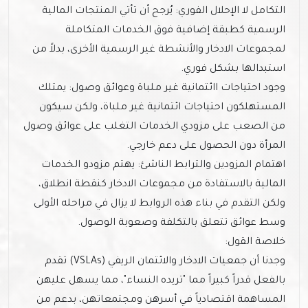
التكامل لا الإحلال الفوري: يُرجح أن تأتي المنتجات المالية
الرسمية كطبقة إضافية فوق الخدمات المتكاملة
لمجموعات الادخار والأنشطة غير الرسمية الأخرى، بدلاً من
استبدالها بشكل فوري.
وجود احتياجات اائتمانية غير ملباة وعوائق وصول: يمتلك
المستهلكون احتياجات ائتمانية غير ملباة، ولكن سيكون
من الصعب على مزودي الخدمات التغلب على عوائق وصول
المرأة دون الحصول على دعم خارجي.
اهتمام المزودين والترابط الناشئ: يهتم مزودو الخدمات
المالية بالاستفادة من مجموعات الادخار كنقطة انطلاق،
ولكن التقدم في بناء هذه الروابط لا يزال في مراحله الأولى
وسط عوائق تتعلق بالتكلفة وصعوبة الوصول.
خلاصة القول:
وجدنا أن جمعيات الادخار والائتمان الريفي (VSLAs) تقدم
بالفعل قدراً كبيراً مما "تريده النساء"، مما يسهل عليهن
المساهمة اقتصادياً في أسرهن ومجتمعاتهن، بدعم من