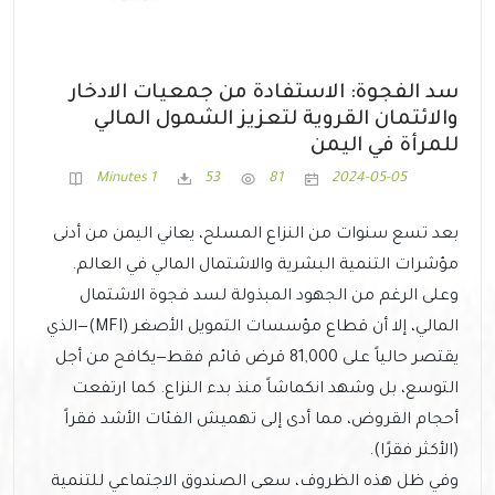
سد الفجوة: الاستفادة من جمعيات الادخار
والائتمان القروية لتعزيز الشمول المالي
للمرأة في اليمن
1 Minutes
53
81
2024-05-05
بعد تسع سنوات من النزاع المسلح، يعاني اليمن من أدنى
مؤشرات التنمية البشرية والاشتمال المالي في العالم.
وعلى الرغم من الجهود المبذولة لسد فجوة الاشتمال
المالي، إلا أن قطاع مؤسسات التمويل الأصغر (MFI)—الذي
يقتصر حالياً على 81,000 قرض قائم فقط—يكافح من أجل
التوسع، بل وشهد انكماشاً منذ بدء النزاع. كما ارتفعت
أحجام القروض، مما أدى إلى تهميش الفئات الأشد فقراً
(الأكثر فقرًا).
وفي ظل هذه الظروف، سعى الصندوق الاجتماعي للتنمية