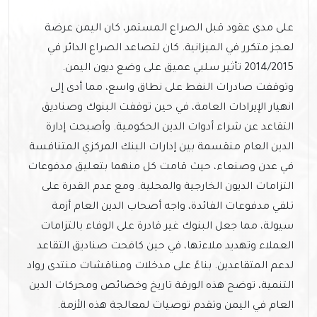
على مدى عقود قبل الصراع المستمر، كان اليمن عرضة
لعجز متكرر في الميزانية. كان لتصاعد الصراع الدائر في
2014/2015 تأثير سلبي عميق على وضع ديون اليمن.
وتوقفت صادرات النفط على نطاق واسع، مما أدى إلى
انهيار الإيرادات العامة، في حين توقفت البنوك وصناديق
التقاعد عن شراء أدوات الدين الحكومية. وأصبحت إدارة
الدين العام منقسمة بين إدارات البنك المركزي المتنافسة
في عدن وصنعاء، حيث قامت كل منهما بتعليق مدفوعات
التزامات الديون الخارجية والمحلية. ومع عدم القدرة على
تلقي مدفوعات الفائدة، واجه أصحاب الدين العام أزمة
سيولة، مما جعل البنوك غير قادرة على الوفاء بالتزامات
العملاء وتهديد ملاءتها، في حين كافحت صناديق التقاعد
لدعم المتقاعدين. بناءً على مدخلات ومناقشات منتدى رواد
التنمية، توضح هذه الورقة تاريخ وخصائص ومحركات الدين
العام في اليمن وتقدم توصيات لمعالجة هذه الأزمة.