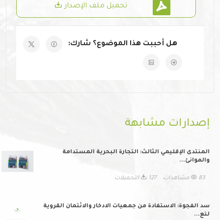
تحميل ملف الإصدار
هل أحببت هذا الموضوع؟ شارك:
إصدارات مشابهة
المنتدى الإقليمي الثالث: التجارة البحرية المستدامة
والموانئ...
83 مشاهدات
127 التحميلات
سد الفجوة: الاستفادة من جمعيات الادخار والائتمان القروية
لتع...