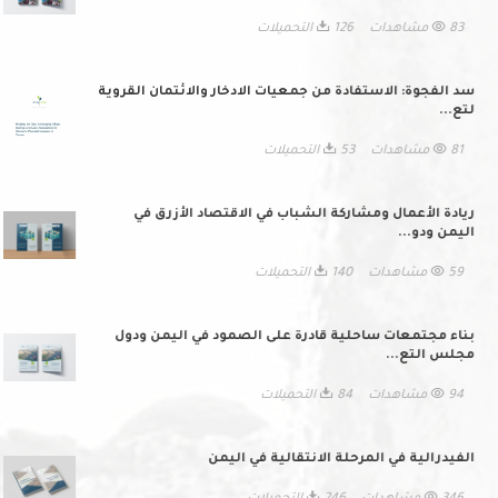
83 مشاهدات
126 التحميلات
سد الفجوة: الاستفادة من جمعيات الادخار والائتمان القروية
لتع...
81 مشاهدات
53 التحميلات
ريادة الأعمال ومشاركة الشباب في الاقتصاد الأزرق في
اليمن ودو...
59 مشاهدات
140 التحميلات
بناء مجتمعات ساحلية قادرة على الصمود في اليمن ودول
مجلس التع...
94 مشاهدات
84 التحميلات
الفيدرالية في المرحلة الانتقالية في اليمن