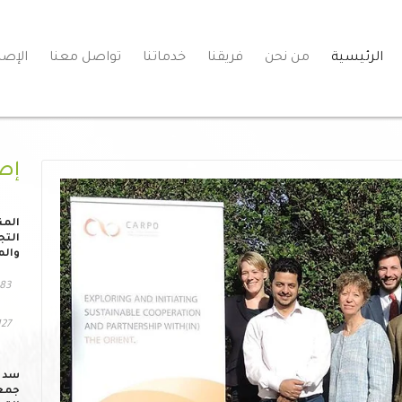
الرئيسية
من نحن
فريقنا
خدماتنا
تواصل معنا
الإصد
إص
المن
التج
والم
83 مشاهد
127 التحم
سد ا
جمعي