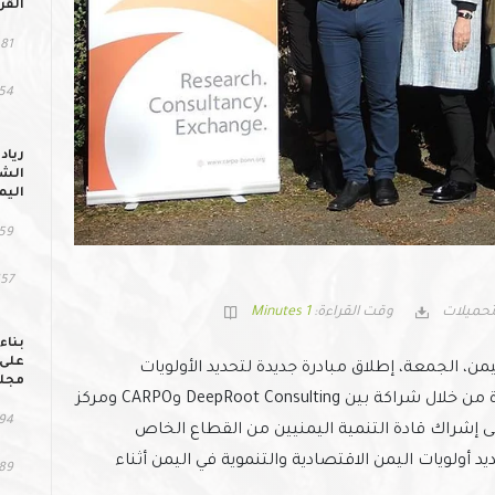
القر
81 مشاهد
54 التحمي
رياد
الشب
اليم
59 مشاهد
157 التح
تحميلات
وقت القراءة:
1 Minutes
بناء
على 
يمن، الجمعة، إطلاق مبادرة جديدة لتحديد الأولويات
مجلس
الاقتصادية والتنموية في اليمن. يتم تنفيذ المبادرة من خلال شراكة بين DeepRoot Consulting وCARPO ومركز
94 مشاهد
استراتيجية (SCSS). ويهدف إلى إشراك قادة التنمية اليمنيين من القطاع الخاص
د أولويات اليمن الاقتصادية والتنموية في اليمن أثناء
89 التحمي