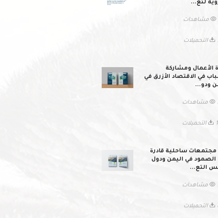
وية لتع...
ات
لات
ة الأعمال ومشاركة
اب في الاقتصاد الأزرق في
ن ودو...
ات
ميلات
 مجتمعات ساحلية قادرة
الصمود في اليمن ودول
 التع...
ات
لات