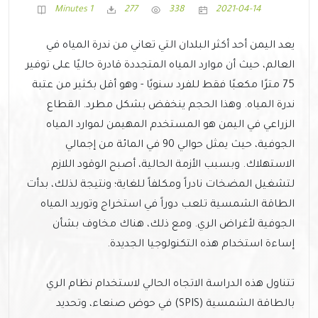
1 Minutes
277
338
2021-04-14
يعد اليمن أحد أكثر البلدان التي تعاني من ندرة المياه في
العالم، حيث أن موارد المياه المتجددة قادرة حاليًا على توفير
75 مترًا مكعبًا فقط للفرد سنويًا - وهو أقل بكثير من عتبة
ندرة المياه. وهذا الحجم ينخفض بشكل مطرد. القطاع
الزراعي في اليمن هو المستخدم المهيمن لموارد المياه
الجوفية، حيث يمثل حوالي 90 في المائة من إجمالي
الاستهلاك. وبسبب الأزمة الحالية، أصبح الوقود اللازم
لتشغيل المضخات نادراً ومكلفاً للغاية؛ ونتيجة لذلك، بدأت
الطاقة الشمسية تلعب دوراً في استخراج وتوريد المياه
الجوفية لأغراض الري. ومع ذلك، هناك مخاوف بشأن
إساءة استخدام هذه التكنولوجيا الجديدة.
تتناول هذه الدراسة الاتجاه الحالي لاستخدام نظام الري
بالطاقة الشمسية (SPIS) في حوض صنعاء، وتحديد