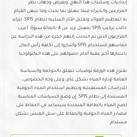
إيجابيات وسلبيات هذا النهج. ويعرض وجهات نظر
المزارعين والخبراء فيما يتعلق بما يحدث وما ينبغي القيام
به لتعظيم الفوائد وتقليل الآثار السلبية لنظام SPIS. تتزايد
حالات تركيب SPIS بمعدل يزيد عن 4 بالمائة سنويًا. أعرب
المزارعون الذين تم التحدث إليهم كجزء من هذه الدراسة عن
حماسهم لاستخدام SPIS وأشاروا إلى تكلفة رأس المال
باعتبارها أكبر عقبة أمام حصولهم على هذه التكنولوجيا.
تقترح هذه الورقة توصيات تتعلق بالحوكمة والسياسة
العامة لإدارة المياه بشكل عام، وعلى وجه الخصوص،
للدراسات المستقبلية وتنظيم استخدام المياه الجوفية
المستندة إلى نظام SPIS. إن وضع السياسات المناسبة
لضخ المياه بالطاقة المتجددة سيساعد في الحفاظ على
مصادر المياه الجوفية والحفاظ على سبل العيش بشكل
مستدام