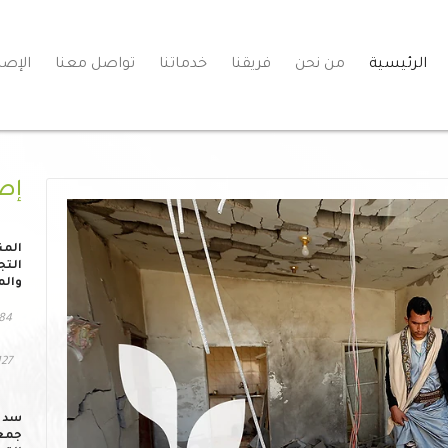
الرئيسية
من نحن
فريقنا
خدماتنا
تواصل معنا
الإصد
إص
المن
التج
والم
84 مشاهد
127 التحم
سد ا
جمعي