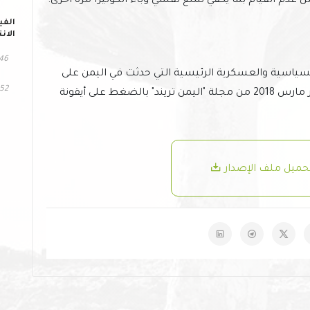
دم القيام بما يكفي لمنع تفشي وباء الكوليرا مرة أخرى.
الفي
الان
346 مش
السياسية والعسكرية الرئيسية التي حدثت في اليمن على
252 التح
مدار الشهر، قم بالوصول إلى العدد الكامل لشهر مارس 2018 من مجلة "اليمن تريند" بالضغط على أيقونة
حميل ملف الإصدار