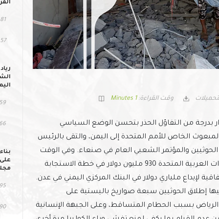
القر
81 مشاهد
57 التحميل
رياد
الشب
اليم
تحميلات
وقت القراءة:
1 Minutes
59 مشاهد
 بدرجة من التفاؤل الحذر بتحسن الوضع السياسي
166 التح
لمبعوث الخاص للأمم المتحدة إلى اليمن، والتقى بالرئيس
الحوثيين والمؤتمر الشعبي العام في صنعاء. وفي الوقت
بناء
على 
نفسه، أودعت المملكة العربية السعودية والإمارات العربية المتحدة 930 مليون دولار في خطة الاستجابة
مجلس
وقعت السعودية اتفاقية لإيداع ملياري دولار في البنك المركزي اليمني في عدن.
95 مشاهد
 إطلاق الحوثيين سبعة صواريخ باليستية على
الرياض بسبب الحطام المتساقط، وعلى الجبهة الإنسانية
90 التحمي