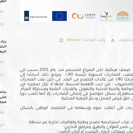
القر
81 مشاهد
53 التحمي
تحميلات
وقت القراءة:
1 Minutes
رياد
الشب
اليم
59 مشاهد
عانى قطاع التصدير اليمني منذ فترة طويلة من نقاط ضعف هيكلية، لكن الصراع المستمر منذ عام 2015 تسبب في
انهيار اقتصادي كبير. بين عامي 2013 و 2023، انخفضت الصادرات السنوية بنسبة 90٪، ويرجع ذلك أساسًا إلى
151 التح
الاضطرابات في صادرات النفط والغاز، والتي شكلت تاريخيًا 80٪ من عائدات التصدير في البلاد. في حين نمت الصادرات
والخضروات - من حيث الأهمية النسبية، فإنها لا تزال صغيرة من
مة والبنية التحتية والتمويل والقدرات التقنية ومشاركة المرأة.
بناء
ساهم إلا بشكل متواضع في إجمالي الصادرات، إلا أنها تلعب دوراً
على 
لال خلق فرص العمل ودعم التنمية المحلية.
مجلس
يات التي أعاقت نموه وإسهامه في الاقتصاد الوطني بالشكل
94 مشاهد
غياب استراتيجية تصدير وطنية واتفاقيات تجارية غير نشطة؛
87 التحميل
لى تضرر الموانئ والطرق ومرافق التخزين؛
ب ضمانات ائتمان التصدير أو آليات التأمين؛