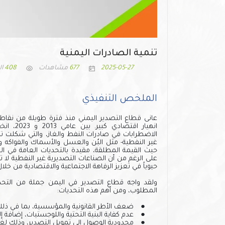
تنمية الصادرات اليمنية
2025-05-27
677
مشاهدات
408
ال
الملخص التنفيذي
غير النفطية- مثل البُن والعسل والأسماك والفواكه 
حيث القيمة المطلقة، مقيدة بالتحديات العامة في الحوك
على الرغم من أن الصناعات التصديرية غير النفطية لا ت
حيوياً في تعزيز الرفاهة الاجتماعية والاقتصادية من خ
ولقد واجه قطاع التصدير في اليمن جملة من التحد
المطلوب، ومن أهم هذه التحديات:
●
ضعف الأطر القانونية والمؤسسية، بما في ذلك 
●
عدم كفاية البنية التحتية واللوجستيات، إضافة إ
●
محدودية الوصول إلى تمويل التصدير، وذلك لغيا