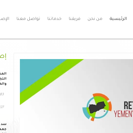
الرئيسية
من نحن
فريقنا
خدماتنا
تواصل معنا
الإصد
إص
المن
التج
والم
83 مشاهد
127 التحم
سد ا
جمعي