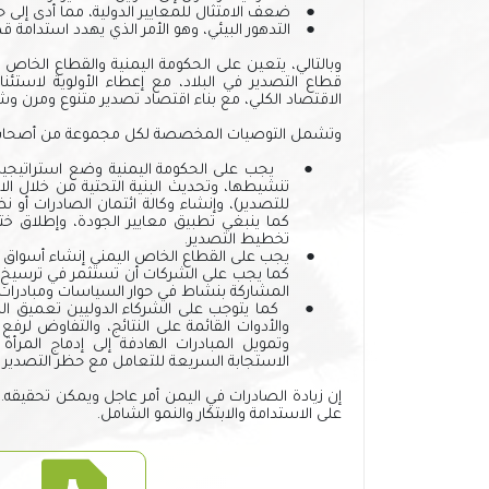
●
ضعف الامتثال للمعايير الدولية، مما أدى إل
●
التدهور البيئي، وهو الأمر الذي يهدد استدامة ق
وبالتالي،
يتعين
على الحكومة اليمنية والقطاع الخاص 
قطاع التصدير في البلاد، مع إعطاء الأولوية لاستئ
الاقتصاد الكلي، مع بناء اقتصاد تصدير متنوع ومرن 
وتشمل التوصيات المخصصة لكل مجموعة من أصحاب 
●
يجب على
الحكومة اليمنية وضع استراتيجية
تنشيطها، وتحديث البنية التحتية من خلال الا
للتصدير)، وإنشاء وكالة ائتمان الصادرات أو 
كما ينبغي تطبيق معايير الجودة، وإطلاق ختم
تخطيط التصدير.
●
يجب على
القطاع الخاص اليمني إنشاء أسواق
كما يجب على الشركات أن تستثمر في ترسيخ الو
المشاركة بنشاط في حوار السياسات ومبادرات ال
●
كما يتوجب على
الشركاء الدوليين تعميق ال
والأدوات القائمة على النتائج، والتفاوض لرفع
وتمويل المبادرات الهادفة إلى إدماج المر
الاستجابة السريعة للتعامل مع حظر التصدير و
إن زيادة الصادرات في اليمن أمر عاجل ويمكن تحقيقه. و
على الاستدامة والابتكار والنمو الشامل.