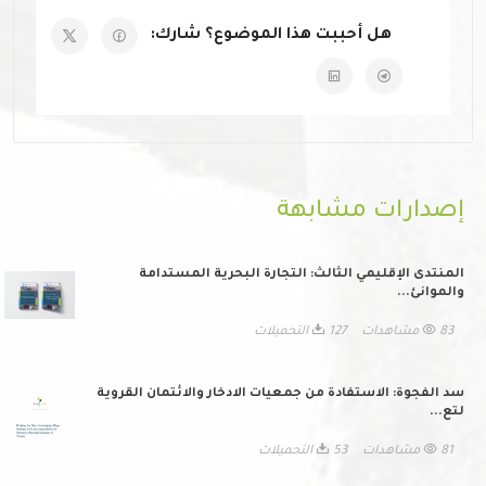
هل أحببت هذا الموضوع؟ شارك:
إصدارات مشابهة
المنتدى الإقليمي الثالث: التجارة البحرية المستدامة
والموانئ...
83 مشاهدات
127 التحميلات
سد الفجوة: الاستفادة من جمعيات الادخار والائتمان القروية
لتع...
81 مشاهدات
53 التحميلات