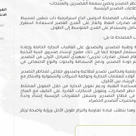
ى حظر التصدير وتضرر سمعة المصدرين والمنتجات؛
طاعات التصدير الرئيسية.
الفي
الان
وأصحاب المصلحة الدوليين اتباع استراتيجية ذات شقين لتنشيط
ناف صادرات النفط والغاز على المدى القصير لاستعادة استقرار
346 مش
وشامل ومستدام على المدى المتوسط إلى الطويل.
المصلحة ما يلي:
246 الت
 وطنية للتصدير، والتصديق على اتفاقيات التجارة الخاملة وإعادة
ستثمار الموجه (بما في ذلك مقترح لإنشاء صندوق البنية التحتية
نظام ضمان صادرات تجريبي/ تمهيدي للمراحل الأولى من التصدير.
 جودة التصدير، ودمج الاستدامة والبحوث والنوع الاجتماعي في
 رقمية ومجالس تصدير قطاعية وصندوق جماعي لمخاطر التصدير.
لاء للعلامات التجارية وحوكمة الشركات والشمولية والابتكار مع
إرشاد بين الأقران.
مساعدة التقنية، ودعم تمويل التجارة من خلال التمويل المختلط
 حظر الصادرات، وتمويل الابتكارات القادرة على التكيف مع المناخ
أة في قطاع التصدرير. وتشمل المقترحات الرئيسية إنشاء وحدة
مختبرات التصدير الخضراء.
هذا يتطلب قيادة تعاونية والتزام طويل الأجل ورؤية واضحة ترتكز