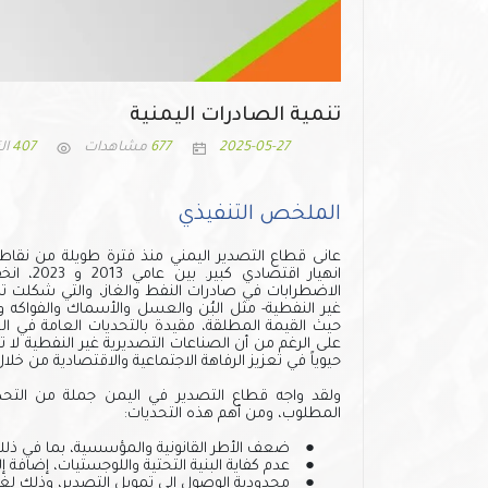
تنمية الصادرات اليمنية
2025-05-27
677
مشاهدات
407
ال
الملخص التنفيذي
غير النفطية- مثل البُن والعسل والأسماك والفواكه 
حيث القيمة المطلقة، مقيدة بالتحديات العامة في الحوك
على الرغم من أن الصناعات التصديرية غير النفطية لا ت
حيوياً في تعزيز الرفاهة الاجتماعية والاقتصادية من خ
ولقد واجه قطاع التصدير في اليمن جملة من التحد
المطلوب، ومن أهم هذه التحديات:
●
ضعف الأطر القانونية والمؤسسية، بما في ذلك 
●
عدم كفاية البنية التحتية واللوجستيات، إضافة إ
●
محدودية الوصول إلى تمويل التصدير، وذلك لغيا