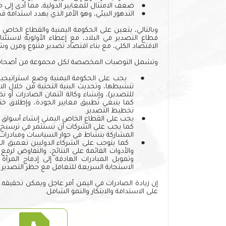
●
ضعف الامتثال للمعايير الدولية، مما أدى إل
●
التدهور البيئي، وهو الأمر الذي يهدد استدامة ق
وبالتالي،
يتعين
على الحكومة اليمنية والقطاع الخاص 
قطاع التصدير في البلاد، مع إعطاء الأولوية لاستئ
الاقتصاد الكلي، مع بناء اقتصاد تصدير متنوع ومرن 
وتشمل التوصيات المخصصة لكل مجموعة من أصحاب 
●
يجب على
الحكومة اليمنية وضع استراتيجية
تنشيطها، وتحديث البنية التحتية من خلال الا
للتصدير)، وإنشاء وكالة ائتمان الصادرات أو 
كما ينبغي تطبيق معايير الجودة، وإطلاق ختم
تخطيط التصدير.
●
يجب على
القطاع الخاص اليمني إنشاء أسواق
كما يجب على الشركات أن تستثمر في ترسيخ الو
المشاركة بنشاط في حوار السياسات ومبادرات ال
●
كما يتوجب على
الشركاء الدوليين تعميق ال
والأدوات القائمة على النتائج، والتفاوض لرفع
وتمويل المبادرات الهادفة إلى إدماج المر
الاستجابة السريعة للتعامل مع حظر التصدير و
إن زيادة الصادرات في اليمن أمر عاجل ويمكن تحقيقه. و
على الاستدامة والابتكار والنمو الشامل.