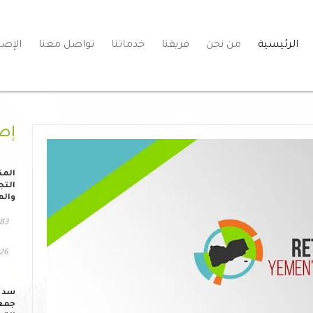
الرئيسية
من نحن
فريقنا
خدماتنا
تواصل معنا
الإصد
إص
المن
التج
والم
83 مشاهد
126 التح
سد ا
جمعي