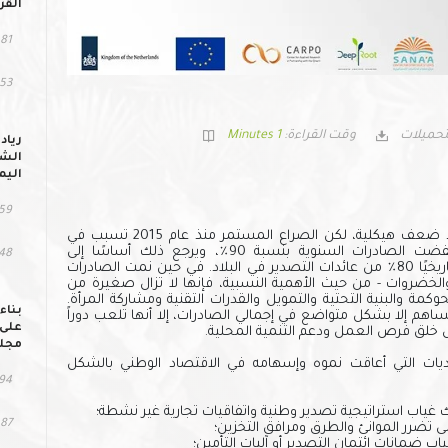
القر
81 مشاهد
53 التحمي
تحميلات
وقت القراءة:
1 Minutes
رياد
الشب
اليم
59 مشاهد
عانى قطاع التصدير اليمني منذ فترة طويلة من نقاط ضعف هيكلية، لكن الصراع المستمر منذ عام 2015 تسبب في
انهيار اقتصادي كبير. بين عامي 2013 و 2023، انخفضت الصادرات السنوية بنسبة 90٪، ويرجع ذلك أساسًا إلى
148 التح
الاضطرابات في صادرات النفط والغاز، والتي شكلت تاريخيًا 80٪ من عائدات التصدير في البلاد. في حين نمت الصادرات
والخضروات - من حيث الأهمية النسبية، فإنها لا تزال صغيرة من
مة والبنية التحتية والتمويل والقدرات التقنية ومشاركة المرأة.
بناء
ساهم إلا بشكل متواضع في إجمالي الصادرات، إلا أنها تلعب دوراً
على 
لال خلق فرص العمل ودعم التنمية المحلية.
مجلس
يات التي أعاقت نموه وإسهامه في الاقتصاد الوطني بالشكل
94 مشاهد
غياب استراتيجية تصدير وطنية واتفاقيات تجارية غير نشطة؛
87 التحميل
لى تضرر الموانئ والطرق ومرافق التخزين؛
ب ضمانات ائتمان التصدير أو آليات التأمين؛