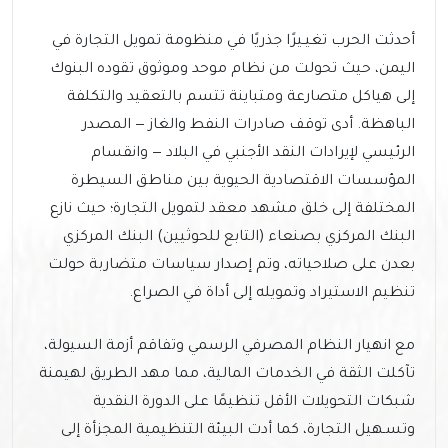
أحدثت الحرب تغيـيرًا جذريًا في منظومة تمويل التجارة في
اليمن، حيث تحولت من نظام موحد وموثوق تقوده البنوك
إلى هياكل متصارعة ومتباينة تتسم بالتعقيد والتكلفة
الباهظة. أدى توقف صادرات النفط والغاز — المصدر
الرئيسي لإيرادات النقد الأجنبي في البلاد — وانقسام
المؤسسات الاقتصادية الحيوية بين مناطق السيطرة
المختلفة إلى خلق مشهد معقد لتمويل التجارة؛ حيث نازع
البنك المركزي بصنعاء (التابع للحوثيين) البنك المركزي
بعدن على صلاحياته، وتم إصدار سياسات متضاربة حولت
تنظيم الاستيراد وتمويله إلى أداة في الصراع.
مع انهيار النظام المصرفي الرسمي وتفاقم أزمة السيولة،
تآكلت الثقة في الخدمات المالية، مما مهد الطريق لهيمنة
شبكات التحويلات الأقل تنظيمًا على الدورة النقدية
وتسـهيل التجارة، كما أدت البيئة التنظيمية المجزأة إلى