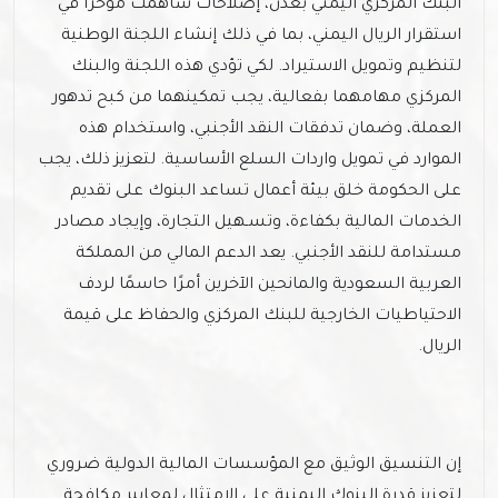
البنك المركزي اليمني بعدن، إصلاحات ساهمت مؤخرًا في
استقرار الريال اليمني، بما في ذلك إنشاء اللجنة الوطنية
لتنظيم وتمويل الاستيراد. لكي تؤدي هذه اللجنة والبنك
المركزي مهامهما بفعالية، يجب تمكينهما من كبح تدهور
العملة، وضمان تدفقات النقد الأجنبي، واستخدام هذه
الموارد في تمويل واردات السلع الأساسية. لتعزيز ذلك، يجب
على الحكومة خلق بيئة أعمال تساعد البنوك على تقديم
الخدمات المالية بكفاءة، وتسـهيل التجارة، وإيجاد مصادر
مستدامة للنقد الأجنبي. يعد الدعم المالي من المملكة
العربية السعودية والمانحين الآخرين أمرًا حاسمًا لردف
الاحتياطيات الخارجية للبنك المركزي والحفاظ على قيمة
الريال.
إن التنسيق الوثيق مع المؤسسات المالية الدولية ضروري
لتعزيز قدرة البنوك اليمنية على الامتثال لمعايير مكافحة